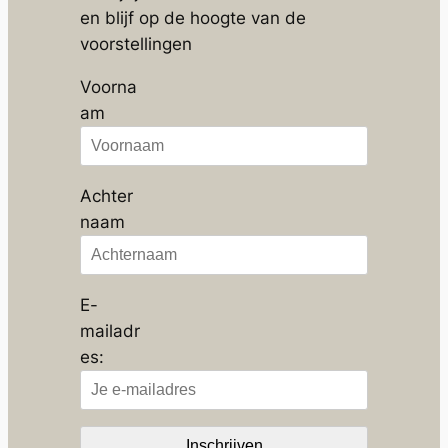
en blijf op de hoogte van de
voorstellingen
Voorna
am
Achter
naam
E-
mailadr
es: