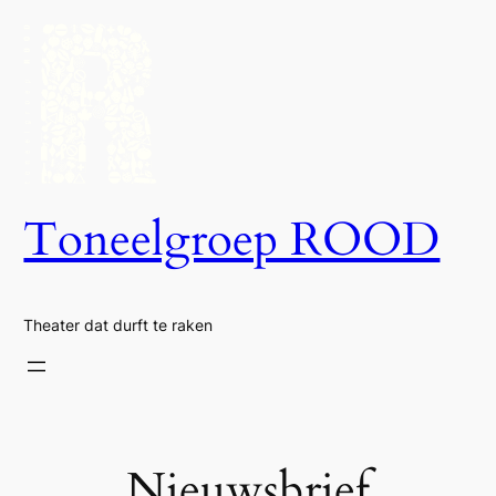
Ga
naar
de
inhoud
Toneelgroep ROOD
Theater dat durft te raken
Nieuwsbrief